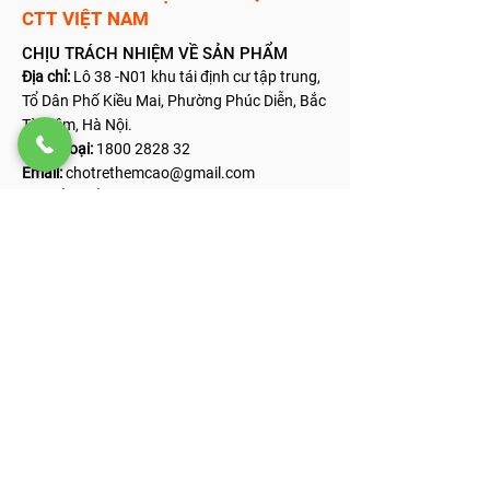
CTT
VIỆT NAM
CHỊU TRÁCH NHIỆM VỀ SẢN PHẨM
Địa ch
ỉ:
Lô 38 -N01 khu tái định cư tập trung,
Tổ Dân Phố Kiều Mai, Phường Phúc Diễn, Bắc
Từ Liêm
, Hà Nội.
Điện thoại:
1800 2828 32
Email:
chotrethe
mcao@gmail.com
Mã số thuế:
0104020917
Ngày cấp:
01/07/2009
Nơi cấp:
Cục thuế Thành phố Hà Nội
GADOPAX FORTE – TĂNG ĐỀ
KHÁNG – GIẢM ỐM VẶT
Số ĐKSP:
7459/2019/ĐKSP
Số giấy phép quảng cáo:
509/2021/XNQC-
ATTP
Sản phẩm này không phải là thuốc, không có