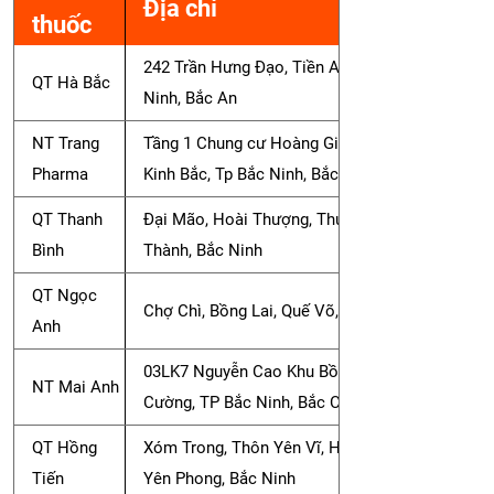
Địa chỉ
thuốc
242 Trần Hưng Đạo, Tiền An, TP Bắc
QT Hà Bắc
Ninh, Bắc An
NT Trang
Tầng 1 Chung cư Hoàng Gia, Hồ Ng,
Pharma
Kinh Bắc, Tp Bắc Ninh, Bắc Bắc
QT Thanh
Đại Mão, Hoài Thượng, Thuận
Bình
Thành, Bắc Ninh
QT Ngọc
Chợ Chì, Bồng Lai, Quế Võ, Bắc Ninh
Anh
03LK7 Nguyễn Cao Khu Bồ Sơn, Võ
NT Mai Anh
Cường, TP Bắc Ninh, Bắc Cường
QT Hồng
Xóm Trong, Thôn Yên Vĩ, Hòa Tiến,
Tiến
Yên Phong, Bắc Ninh