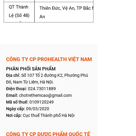
QT Thành
Thiên Đức, Vệ An, TP Bắc Ninh, Bắc
Lệ (Số 48)
An
Nguyễn Thị
Khu 1, Phượng Mao, Quế Võ, Bắc
Lệ
QT Ngọc Hà
Ninh
QT Ngọc
Chợ Chì, Bồng Lai, Quế Võ, Bắc Ninh
Anh
CÔNG TY CP PROHEALTH VIỆT NAM
PHÂN PHỐI SẢN PHẨM
NT Đào
Thị trấn Chờ, , Yên Phong, Bắc Ninh
Địa chỉ:
Số 107 Tổ 2 đường K2, Phườn
g Phú
Tuất
Đô, Nam Từ Liêm, Hà Nội.
Điện thoại:
024.7301
1889
242 Trần Hưng Đạo, Tiền An, TP Bắc
Email:
chotrethemcao@gmail.com
QT Hà Bắc
Ninh, Bắc An
Mã số thuế:
0109120249
Ngày cấp:
09/03/2020
QT Minh
64 đường An Dương Vương, Thị trấn
Nơi cấp:
Cục thuế Thành phố Hà Nội
Phương
Chờ, Yên Phong, Bắc Ninh
CÔNG TY CP DƯỢC PHẨM QUỐC TẾ