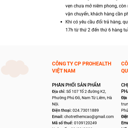
vẹn chưa mở niêm phong, còn n
vận chuyển, khách hàng cần phả
Khi có yêu cầu đổi trả hàng, qu
17h từ thứ 2 đến thứ 6 hàng tu
CÔNG TY CP PROHEALTH
CÔ
VIỆT NAM
QU
PHÂN PHỐI SẢN PHẨM
CH
PH
Địa chỉ:
Số 107 Tổ 2 đường K2,
Phườn
g Phú Đô, Nam Từ Liêm, Hà
Địa
Nội.
tru
Điện thoại:
024.7301
1889
Phú
Email:
chotrethemcao@gmail.com
Điện
Mã số thuế:
0109120249
Ema