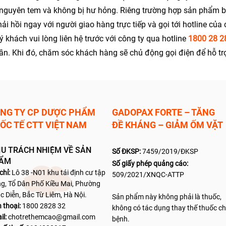
guyên tem và không bị hư hỏng. Riêng trường hợp sản phẩm bị 
i hồi ngay với người giao hàng trực tiếp và gọi tới hotline của
ý khách vui lòng liên hệ trước với công ty qua hotline
1800 28 2
ần. Khi đó, chăm sóc khách hàng sẽ chủ động gọi điện để hỗ trợ,
NG TY CP DƯỢC PHẨM
GADOPAX FORTE – TĂNG
ỐC TẾ CTT
VIỆT NAM
ĐỀ KHÁNG – GIẢM ỐM VẶT
ỊU TRÁCH NHIỆM VỀ SẢN
Số ĐKSP:
7459/2019/ĐKSP
ẨM
Số giấy phép quảng cáo:
 ch
ỉ:
Lô 38 -N01 khu tái định cư tập
509/2021/XNQC-ATTP
ng, Tổ Dân Phố Kiều Mai, Phường
c Diễn, Bắc Từ Liêm
, Hà Nội.
Sản phẩm này không phải là thuốc,
 thoại:
1800 2828 32
không có tác dụng thay thế thuốc c
il:
chotrethe
mcao@gmail.com
bệnh.