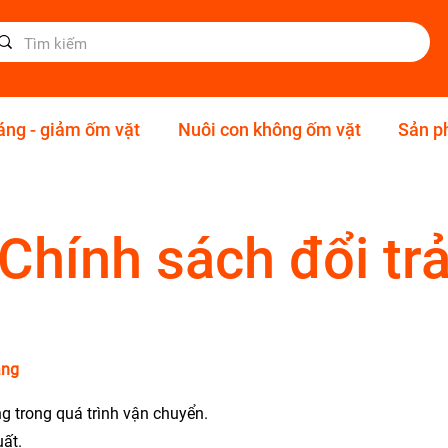
áng - giảm ốm vặt
Nuôi con không ốm vặt
Sản 
Chính sách đổi tr
àng
g trong quá trình vận chuyển.
uất.