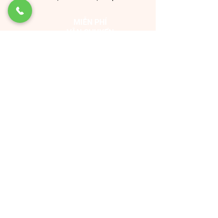
MIỄN PHÍ
VẬN CHUYỂN
MUA CÀNG NHIỀU
QUÀ TẶNG CÀNG LỚN
339.000 VNĐ/ HỘP