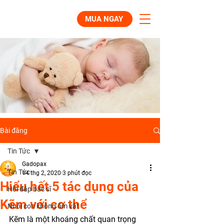
MUA NGAY
Bài đăng
Tin Tức
Gadopax
Tin Tức
14 thg 2, 2020
3 phút đọc
Hiểu hết 5 tác dụng của
Hỏi đáp bác sĩ
Kẽm với cơ thể
Nuôi con không ốm vặt
Kẽm là một khoáng chất quan trọng 