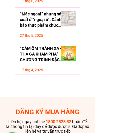
11 thg 6, 2025
“Mác ngoại” nhưng sản
xuất ở “ngoại ô”: Cảnh
báo thực phẩm chức
năng giả - Làm sao để
27 thg 5, 2025
lựa chọn an toàn cho
con?
“CẢM ỐM TRÁNH XA -
THẢ GA KHÁM PHÁ” –
CHƯƠNG TRÌNH ĐẶC
BIỆT VỚI NHỮNG PHẦN
17 thg 4, 2025
THƯỞNG VÔ CÙNG HẤP
DẪN CÙNG GADOPAX
FORTE
ĐĂNG KÝ MUA HÀNG
Liên hệ ngay hotline
1800 2828 32
hoặc để
lại thông tin tại đây để được dược sĩ Gadopax
liên hệ và tư vấn trực tiếp