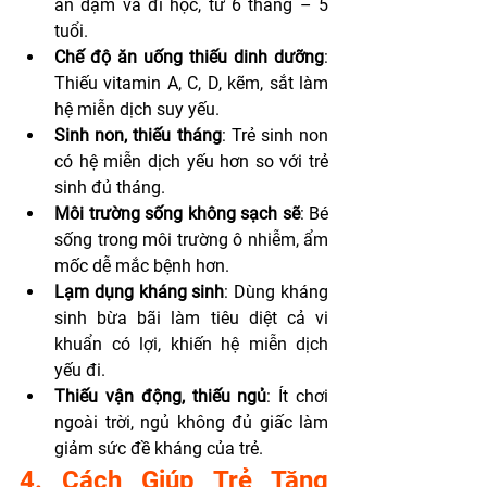
ăn dặm và đi học, từ 6 tháng – 5 
tuổi.
Chế độ ăn uống thiếu dinh dưỡng
: 
Thiếu vitamin A, C, D, kẽm, sắt làm 
hệ miễn dịch suy yếu.
Sinh non, thiếu tháng
: Trẻ sinh non 
có hệ miễn dịch yếu hơn so với trẻ 
sinh đủ tháng.
Môi trường sống không sạch sẽ
: Bé 
sống trong môi trường ô nhiễm, ẩm 
mốc dễ mắc bệnh hơn.
Lạm dụng kháng sinh
: Dùng kháng 
sinh bừa bãi làm tiêu diệt cả vi 
khuẩn có lợi, khiến hệ miễn dịch 
yếu đi.
Thiếu vận động, thiếu ngủ
: Ít chơi 
ngoài trời, ngủ không đủ giấc làm 
giảm sức đề kháng của trẻ.
4. Cách Giúp Trẻ Tăng 