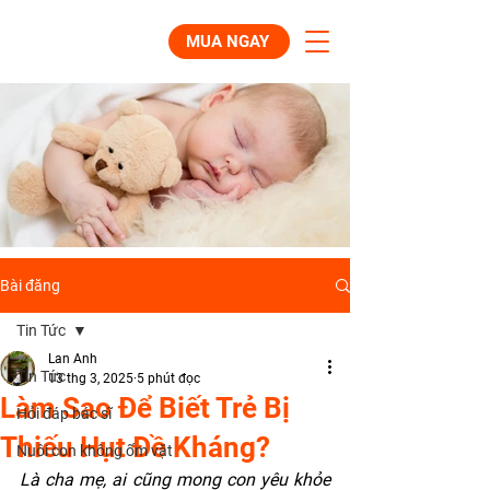
MUA NGAY
Bài đăng
Tin Tức
Lan Anh
Tin Tức
13 thg 3, 2025
5 phút đọc
Làm Sao Để Biết Trẻ Bị
Hỏi đáp bác sĩ
Thiếu Hụt Đề Kháng?
Nuôi con không ốm vặt
Là cha mẹ, ai cũng mong con yêu khỏe 