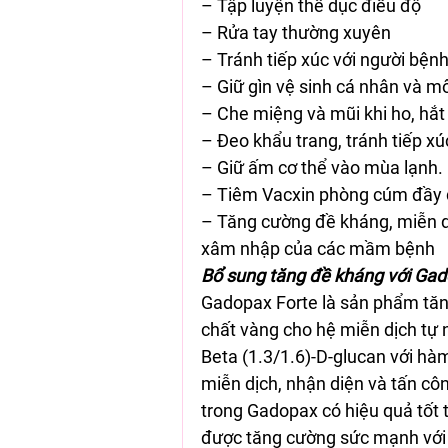
– Tập luyện thể dục điều độ 
– Rửa tay thường xuyên 
– Tránh tiếp xúc với người bệnh
– Giữ gìn vệ sinh cá nhân và m
– Che miệng và mũi khi ho, hắt 
– Đeo khẩu trang, tránh tiếp xú
– Giữ ấm cơ thể vào mùa lạnh. 
– Tiêm Vacxin phòng cúm đầy đ
– Tăng cường đề kháng, miễn dị
xâm nhập của các mầm bệnh 
Bổ sung tăng đề kháng với Gado
Gadopax Forte là sản phẩm tăn
chất vàng cho hệ miễn dịch tự
Beta (1.3/1.6)-D-glucan với hàm
miễn dịch, nhận diện và tấn c
trong Gadopax có hiệu quả tốt t
được tăng cường sức mạnh với 