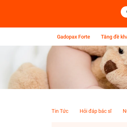
Gadopax Forte
Tăng đề kh
Tin Tức
Hỏi đáp bác sĩ
N