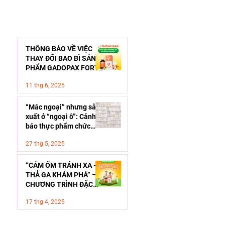
BÀI VIẾT QUAN TÂM
THÔNG BÁO VỀ VIỆC
THAY ĐỔI BAO BÌ SẢN
PHẨM GADOPAX FORTE
11 thg 6, 2025
“Mác ngoại” nhưng sản
xuất ở “ngoại ô”: Cảnh
báo thực phẩm chức
năng giả - Làm sao để
27 thg 5, 2025
lựa chọn an toàn cho
con?
“CẢM ỐM TRÁNH XA -
THẢ GA KHÁM PHÁ” –
CHƯƠNG TRÌNH ĐẶC
BIỆT VỚI NHỮNG PHẦN
17 thg 4, 2025
THƯỞNG VÔ CÙNG HẤP
DẪN CÙNG GADOPAX
FORTE