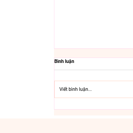
Bình luận
Viết bình luận...
THÔNG BÁO VỀ VIỆC THAY Đ
BAO BÌ SẢN PHẨM GADOPAX
FORTE