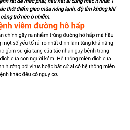
nh rất dễ mắc phải, hầu hết ai cũng mắc ít nhất 1 
 các thời điểm giao mùa nóng lạnh, độ ẩm không khí 
 càng trở nên ô nhiễm.
ệnh viêm đường hô hấp 
ân chính gây ra nhiễm trùng đường hô hấp mà hầu 
 một số yếu tố rủi ro nhất định làm tăng khả năng 
ao gồm sự gia tăng của tác nhân gây bệnh trong 
n dịch của con người kém. Hệ thống miễn dịch của 
ảnh hưởng bởi virus hoặc bất cứ ai có hệ thống miễn 
bệnh khác đều có nguy cơ. 