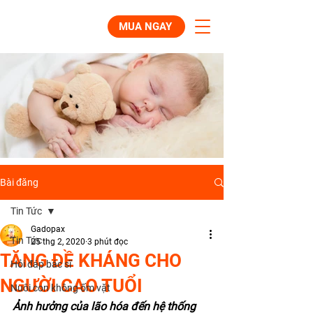
MUA NGAY
Bài đăng
Tin Tức
Gadopax
Tin Tức
25 thg 2, 2020
3 phút đọc
TĂNG ĐỀ KHÁNG CHO
Hỏi đáp bác sĩ
NGƯỜI CAO TUỔI
Nuôi con không ốm vặt
Ảnh hưởng của lão hóa đến hệ thống 