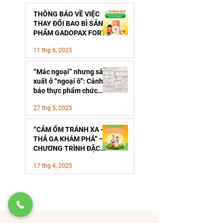
THÔNG BÁO VỀ VIỆC
THAY ĐỔI BAO BÌ SẢN
PHẨM GADOPAX FORTE
11 thg 6, 2025
“Mác ngoại” nhưng sản
xuất ở “ngoại ô”: Cảnh
báo thực phẩm chức
năng giả - Làm sao để
27 thg 5, 2025
lựa chọn an toàn cho
con?
“CẢM ỐM TRÁNH XA -
THẢ GA KHÁM PHÁ” –
CHƯƠNG TRÌNH ĐẶC
BIỆT VỚI NHỮNG PHẦN
17 thg 4, 2025
THƯỞNG VÔ CÙNG HẤP
DẪN CÙNG GADOPAX
FORTE